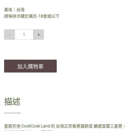
產地：台灣
請保持冷藏於攝氏-18度或以下
-
+
加入購物車
描述
星廚天地 CookCook Land 的 台灣正宗香蔥蛋餅皮 嚴選宜蘭三星蔥，