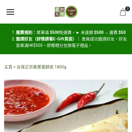
0
運費規則：
單筆滿
$500
免運費，► 未達額
$500
→ 運費
$50
邀請好友（詳情請看E-Gift頁面）：
會員成功邀請好友，好友
首單滿HK$500，即贈積分兌換電子禮品。
主頁
台灣正宗香蔥蛋餅皮 1800g