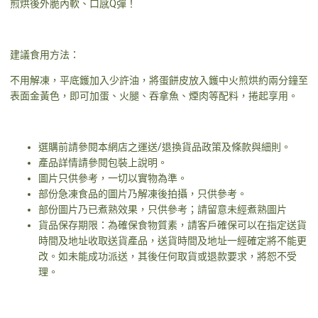
煎烘後外脆內軟、口感Q彈！
建議食用方法：
不用解凍，平底鑊加入少許油，將蛋餅皮放入鑊中火煎烘約兩分鐘至
表面金黃色，即可加蛋、火腿、吞拿魚、煙肉等配料，捲起享用。
選購前請參閱本網店之運送/退換貨品政策及條款與細則。
產品詳情請參閱包裝上說明。
圖片只供參考，一切以實物為準。
部份急凍食品的圖片乃解凍後拍攝，只供參考。
部份圖片乃已煮熟效果，只供參考；請留意未經煮熟圖片
貨品保存期限：為確保食物質素，請客戶確保可以在指定送貨
時間及地址收取送貨產品，送貨時間及地址一經確定將不能更
改。如未能成功派送，其後任何取貨或退款要求，將恕不受
理。