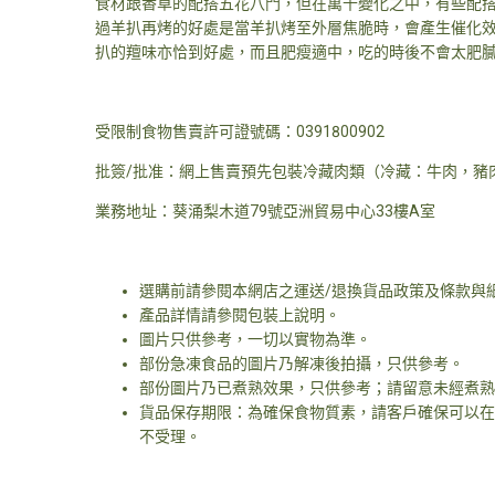
食材跟香草的配搭五花八門，但在萬千變化之中，有些配搭
過羊扒再烤的好處是當羊扒烤至外層焦脆時，會產生催化效
扒的羶味亦恰到好處，而且肥瘦適中，吃的時後不會太肥
受限制食物售賣許可證號碼：0391800902
批簽/批准：網上售賣預先包裝冷藏肉類（冷藏：牛肉，豬
業務地址：葵涌梨木道79號亞洲貿易中心33樓A室
選購前請參閱本網店之運送/退換貨品政策及條款與
產品詳情請參閱包裝上說明。
圖片只供參考，一切以實物為準。
部份急凍食品的圖片乃解凍後拍攝，只供參考。
部份圖片乃已煮熟效果，只供參考；請留意未經煮熟
貨品保存期限：為確保食物質素，請客戶確保可以在
不受理。