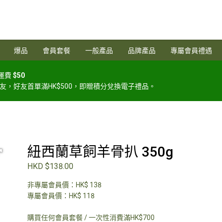
爆品
會員套餐
一般產品
品牌產品
專屬會員禮遇
 運費
$50
友，好友首單滿HK$500，即贈積分兌換電子禮品。
紐西蘭草飼羊骨扒 350g
HKD $138.00
非專屬會員價：HK$ 138
專屬會員價：HK$ 118
購買任何會員套餐 / 一次性消費滿HK$700