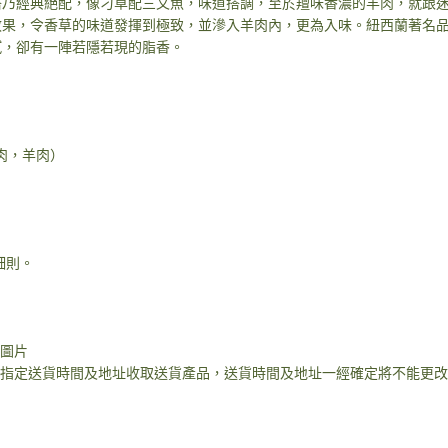
乃經典絕配，像刁草配三文魚，味道搭調，至於羶味香濃的羊肉，就跟迷迭香
果，令香草的味道發揮到極致，並滲入羊肉內，更為入味。紐西蘭著名品
膩，卻有一陣若隱若現的脂香。
肉，羊肉）
細則。
圖片
指定送貨時間及地址收取送貨產品，送貨時間及地址一經確定將不能更改