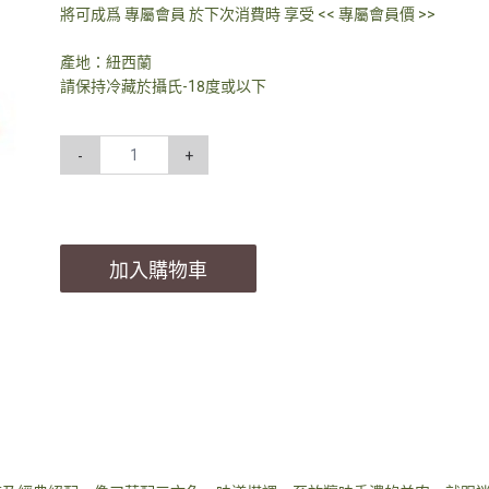
將可成爲 專屬會員 於下次消費時 享受 << 專屬會員價 >>
產地：紐西蘭
請保持冷藏於攝氏-18度或以下
-
+
加入購物車