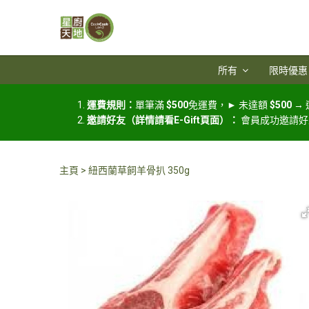
所有
限時優惠
運費規則：
單筆滿
$500
免運費，► 未達額
$500
→
邀請好友（詳情請看E-Gift頁面）：
會員成功邀請好
主頁
紐西蘭草飼羊骨扒 350g