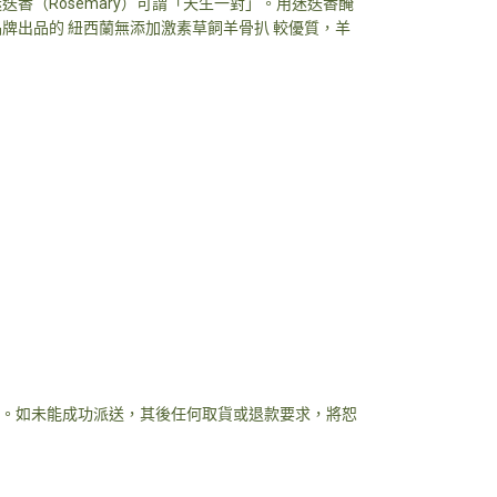
（Rosemary）可謂「天生一對」。用迷迭香醃
牌出品的 紐西蘭無添加激素草飼羊骨扒 較優質，羊
。如未能成功派送，其後任何取貨或退款要求，將恕