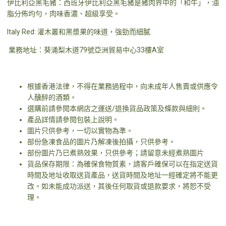
伊比利亞黑毛豬：西班牙伊比利亞黑毛豬是豬肉界中的「和牛」，油
脂分佈均勻，肉味香濃、超級享受。
Italy Red: 灌木叢和黑漿果的味道，強勁而細膩
業務地址：葵涌梨木道79號亞洲貿易中心33樓A室
根據香港法律，不得在業務過程中，向未成年人售賣或供應令
人醺醉的酒類。
選購前請參閱本網店之運送/退換貨品政策及條款與細則。
產品詳情請參閱包裝上說明。
圖片只供參考，一切以實物為準。
部份急凍食品的圖片乃解凍後拍攝，只供參考。
部份圖片乃已煮熟效果，只供參考；請留意未經煮熟圖片
貨品保存期限：為確保食物質素，請客戶確保可以在指定送貨
時間及地址收取送貨產品，送貨時間及地址一經確定將不能更
改。如未能成功派送，其後任何取貨或退款要求，將恕不受
理。