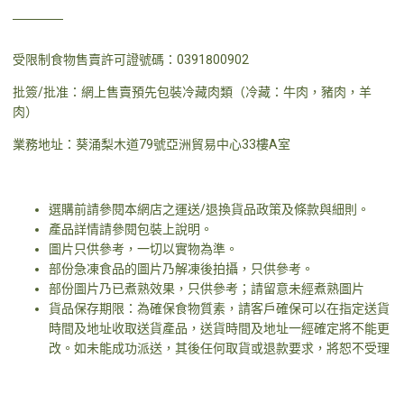
受限制食物售賣許可證號碼：0391800902
批簽/批准：網上售賣預先包裝冷藏肉類（冷藏：牛肉，豬肉，羊
肉）
業務地址：葵涌梨木道79號亞洲貿易中心33樓A室
選購前請參閱本網店之運送/退換貨品政策及條款與細則。
產品詳情請參閱包裝上說明。
圖片只供參考，一切以實物為準。
部份急凍食品的圖片乃解凍後拍攝，只供參考。
部份圖片乃已煮熟效果，只供參考；請留意未經煮熟圖片
貨品保存期限：為確保食物質素，請客戶確保可以在指定送貨
時間及地址收取送貨產品，送貨時間及地址一經確定將不能更
改。如未能成功派送，其後任何取貨或退款要求，將恕不受理