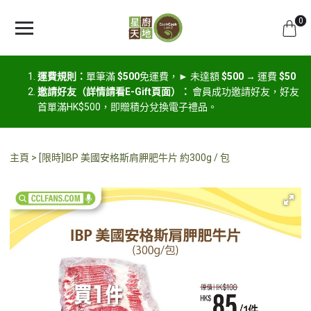
0
運費規則：
單筆滿
$500
免運費，► 未達額
$500
→ 運費
$50
邀請好友（詳情請看E-Gift頁面）：
會員成功邀請好友，好友
首單滿HK$500，即贈積分兌換電子禮品。
主頁
[限時]IBP 美國安格斯肩胛肥牛片 約300g / 包