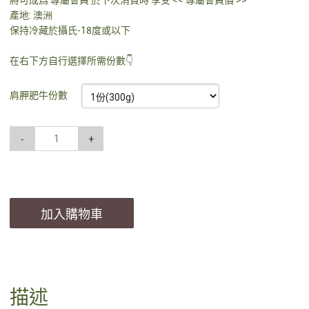
將可成爲 專屬會員 於下次消費時 享受 << 專屬會員價 >>
產地: 澳洲
保持冷藏於攝氏-18度或以下
在右下方自行選擇所需份數👇
肩胛肥牛份數
-
+
加入購物車
描述